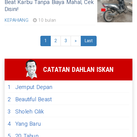
Beat Karbu Tanpa Biaya Mahal, Cek
Disini!
KEPAHIANG
10 bulan
1
2
3
»
Last
CATATAN DAHLAN ISKAN
1
Jemput Depan
2
Beautiful Beast
3
Sholeh Cilik
4
Yang Baru
5
20 Tahun